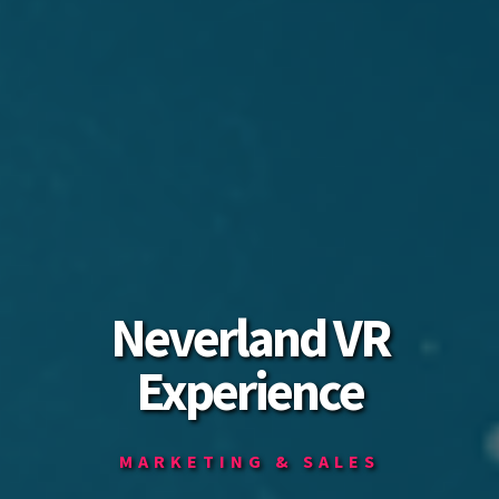
Neverland VR
Experience
MARKETING & SALES